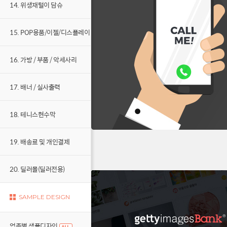
14. 위생재털이 담슈
15. POP용품/이젤/디스플레이
16. 가방 / 부품 / 악세사리
17. 배너 / 실사출력
18. 테니스현수막
19. 배송료 및 개인결제
20. 딜러몰(딜러전용)
SAMPLE DESIGN
업종별 샘플디자인