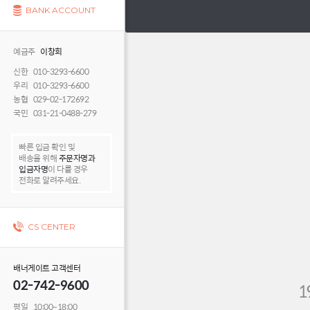
BANK ACCOUNT
예금주
이창희
신한 010-3293-6600
우리 010-3293-6600
농협 029-02-172692
국민 031-21-0488-279
빠른 입금 확인 및
배송을 위해
주문자명과
입금자명
이 다를 경우
전화로 알려주세요.
CS CENTER
배너게이트 고객센터
02-742-9600
평일 10:00~18:00