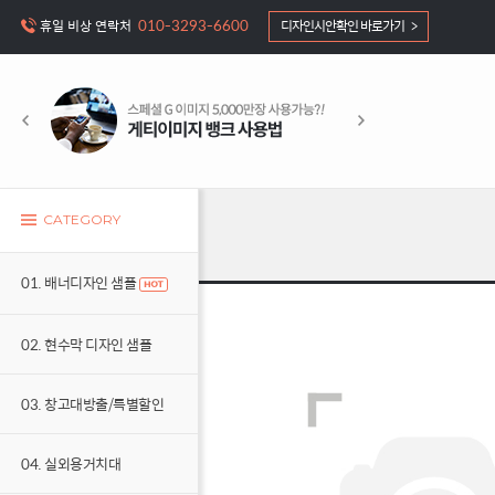
010-3293-6600
휴일 비상 연락처
디자인시안확인 바로가기 >
CATEGORY
01. 배너디자인 샘플
02. 현수막 디자인 샘플
03. 창고대방출/특별할인
04. 실외용거치대