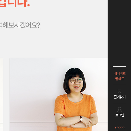
배너비즈
웹하드
즐겨찾기
로그인
+2000