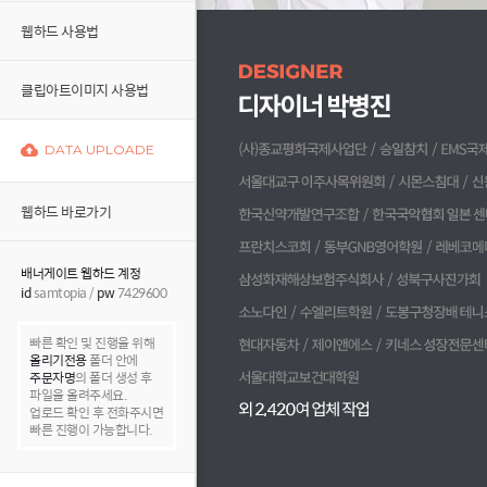
웹하드 사용법
클립아트이미지 사용법
DATA UPLOADE
웹하드 바로가기
배너게이트 웹하드 계정
id
samtopia /
pw
7429600
빠른 확인 및 진행을 위해
올리기전용
폴더 안에
주문자명
의 폴더 생성 후
파일을 올려주세요.
업로드 확인 후 전화주시면
빠른 진행이 가능합니다.