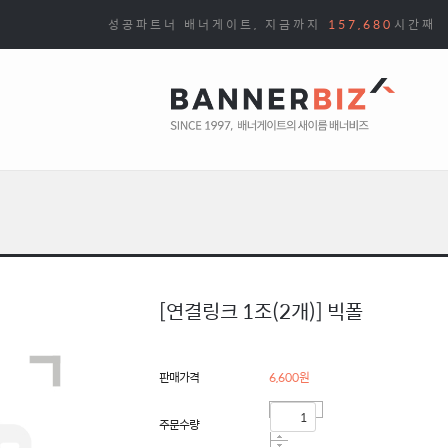
성공파트너 배너게이트, 지금까지
157,680
시간째
[연결링크 1조(2개)] 빅폴
판매가격
6,600
원
주문수량