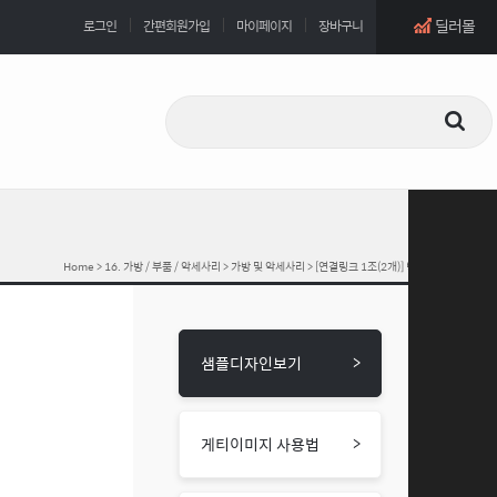
딜러몰
로그인
간편회원가입
마이페이지
장바구니
Home
>
16. 가방 / 부품 / 악세사리
>
가방 및 악세사리
> [연결링크 1조(2개)] 빅폴
>
샘플디자인보기
>
게티이미지 사용법