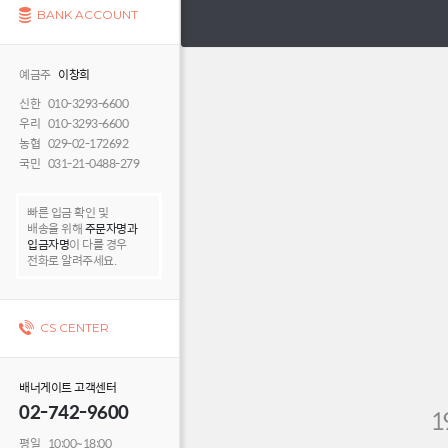
BANK ACCOUNT
예금주
이창희
신한 010-3293-6600
우리 010-3293-6600
농협 029-02-172692
국민 031-21-0488-279
빠른 입금 확인 및
배송을 위해
주문자명과
입금자명
이 다를 경우
전화로 알려주세요.
CS CENTER
배너게이트 고객센터
02-742-9600
평일 10:00~18:00