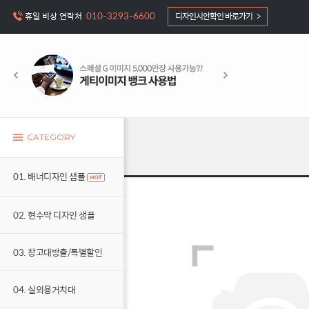
010-3293-6600
휴일 비상 연락처
디자인시안확인 바로가기 >
CATEGORY
01. 배너디자인 샘플
02. 현수막 디자인 샘플
03. 창고대방출/특별할인
04. 실외용거치대