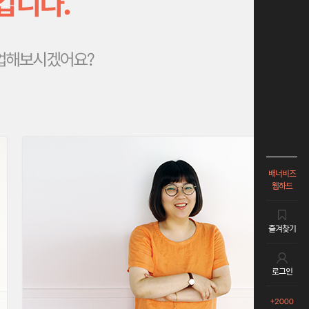
배너비즈
웹하드
즐겨찾기
로그인
+2000