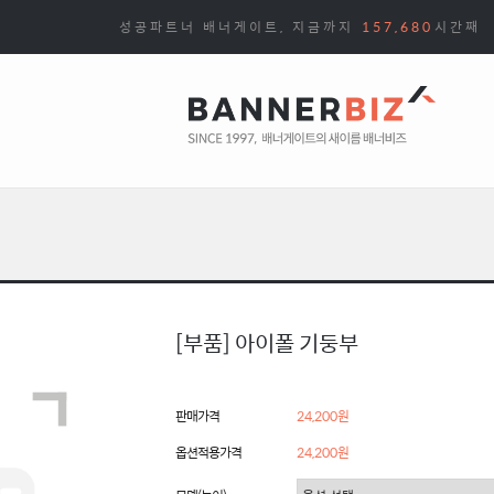
성공파트너 배너게이트, 지금까지
157,680
시간째
[부품] 아이폴 기둥부
판매가격
24,200원
옵션적용가격
24,200
원