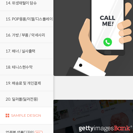
14. 위생재털이 담슈
15. POP용품/이젤/디스플레이
16. 가방 / 부품 / 악세사리
17. 배너 / 실사출력
18. 테니스현수막
19. 배송료 및 개인결제
20. 딜러몰(딜러전용)
SAMPLE DESIGN
업종별 샘플디자인