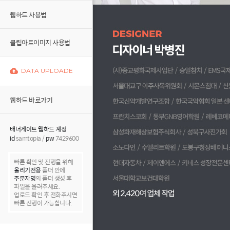
웹하드 사용법
클립아트이미지 사용법
DATA UPLOADE
웹하드 바로가기
배너게이트 웹하드 계정
id
samtopia /
pw
7429600
빠른 확인 및 진행을 위해
올리기전용
폴더 안에
주문자명
의 폴더 생성 후
파일을 올려주세요.
업로드 확인 후 전화주시면
빠른 진행이 가능합니다.