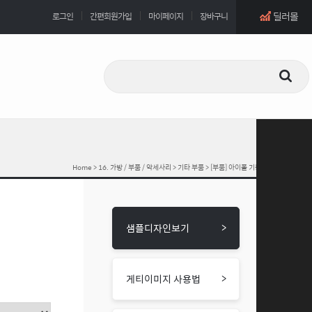
딜러몰
로그인
간편회원가입
마이페이지
장바구니
Home
>
16. 가방 / 부품 / 악세사리
>
기타 부품
> [부품] 아이폴 기둥부
>
샘플디자인보기
>
게티이미지 사용법