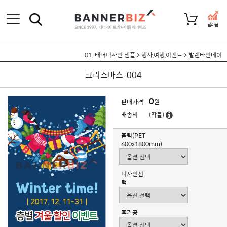
딜러몰
01. 배너디자인 샘플
>
행사,여행,이벤트
>
발렌타인데이
크리스마스-004
0
판매가격
원
배송비
(착불)
출력(PET
600x1800mm)
디자인선
택
후가공