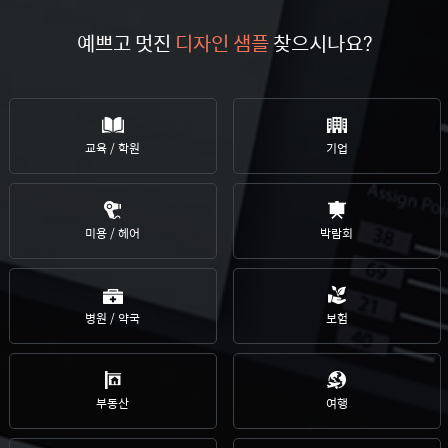
예쁘고 멋진
디자인 샘플
찾으시나요?
교육 / 학원
기업
미용 / 헤어
박람회
병원 / 약국
보험
부동산
여행