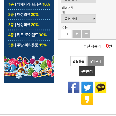
배너거치
대
수량
0
옵션 적용가
원
관심상품
장바구니
구매하기