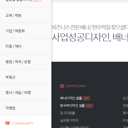
교육 / 학원
비즈니스 전문 배너 / 현수막을 찾으셨
기업 / 박람회
사업성공디자인, 배
미용 / 헤어
병원 / 약국 / 보험
부동산
CATEGORY
행사 / 세일 / 여행
배너디자인 샘플
입
현수막디자인 샘플
창문
자영업
창고대방출
행사
실외용거치대
PO
COMMUNITY
실내용-고정형거치대
가방