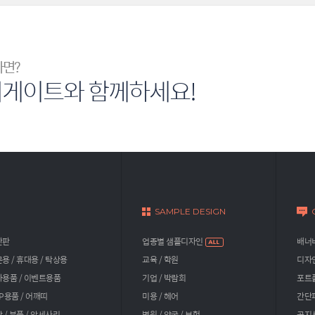
다면?
너게이트와 함께하세요!
SAMPLE DESIGN
간판
업종별 샘플디자인
배너비
용 / 휴대용 / 탁상용
교육 / 학원
디자
용품 / 이벤트용품
기업 / 박람회
포트
P용품 / 어깨띠
미용 / 헤어
간단
 / 부품 / 악세사리
병원 / 약국 / 보험
공지