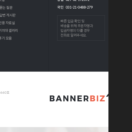
국민 031-21-0488-279
묻는 질문
 답변 게시판
빠른 입금 확인 및
전용 자료실
배송을 위해
주문자명과
거치대 갤러리
입금자명
이 다를 경우
전화로 알려주세요.
후기 모음
0660호