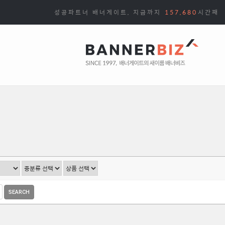
성공파트너 배너게이트, 지금까지
157,680
시간째
SEARCH