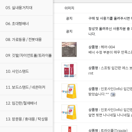
05. 실내용거치대
이미지
공지
구매 및 사용기를 올려주시면 
06. 초대형배너
정성껏 올려주신 사용자분 중
공지
니다.
08. 가로등용 / 전봇대용
상품명 :
헤어-004
베너 수정 부분이 매우 만족스
09. 깃발/자이언트폴/트라이폴
상품명 :
스프링 입간판 에스 보드 S
10. 사인스탠드
rnt
11. 보드스탠드 / 네온마커
상품명 :
인포사인(Info) 입간
받았습니다.^^
12. 입간판/철재배너
상품명 :
인포사인(Info) 입간
앞면 뒷면 나니네일 나니네일 손기
13. 창문용 / 휴대용 / 탁상용
상품명 :
트라이폴(Tripole)