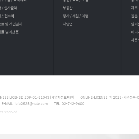
 / 실사출력
부동산
자주 
니스현수막
행사 / 세일 / 여행
질문
료 및 개인결제
자영업
딜러
몰(딜러전용)
배너
사용
INESS LICENSE 209-01-81043
[사업자정보확인]
ONLINE-LICENSE 제 2023-서울성북-
E-MAIL ioio2525@nate.com
TEL 02-742-9600
s reserved.