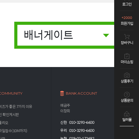
로그인
+2000
회원가입
배너게이트
장바구니
마이쇼핑
상품후기
COMMUNITY
BANK ACCOUNT
상품문의
예금주
즈가 좋은 7가지 이유
이창희
인 확인게시판
딜러몰
신한 010-3293-6600
폴리오
우리 010-3293-6600
파일접수(10M까지)
농협 029-02-172692
사항