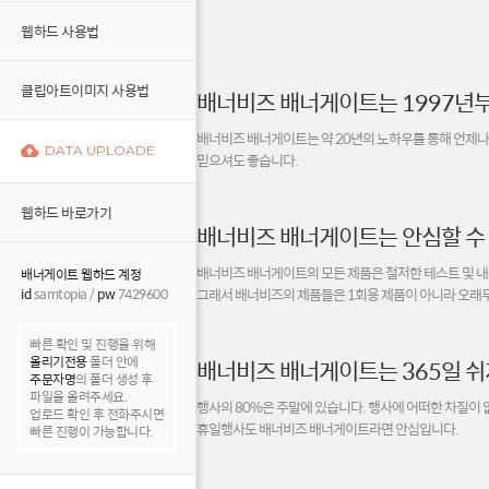
웹하드 사용법
클립아트이미지 사용법
배너비즈 배너게이트는 1997년부
배너비즈 배너게이트는 약 20년의 노하우를 통해 언제나
DATA UPLOADE
믿으셔도 좋습니다.
웹하드 바로가기
배너비즈 배너게이트는 안심할 수
배너비즈 배너게이트의 모든 제품은 철저한 테스트 및 내
배너게이트 웹하드 계정
그래서 배너비즈의 제품들은 1회용 제품이 아니라 오래두
id
samtopia /
pw
7429600
빠른 확인 및 진행을 위해
올리기전용
폴더 안에
배너비즈 배너게이트는 365일 쉬
주문자명
의 폴더 생성 후
파일을 올려주세요.
행사의 80%은 주말에 있습니다. 행사에 어떠한 차질이
업로드 확인 후 전화주시면
휴일행사도 배너비즈 배너게이트라면 안심입니다.
빠른 진행이 가능합니다.