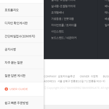
실내용-조절형거치대
배너
포트폴리오
초대형배너
테
가로등용 / 전봇대용
배송
디자인 확인게시판
자이언트폴 / 트라이폴
딜러
사인스탠드
간단파일접수(10M까지)
보드스탠드 / 네온마커
공지사항
자주 묻는 질문
질문 답변 게시판
COMPANY 삼토피아솔루션
OWNER 이창희
BUS
ADDRESS 서울 성북구 정릉로10길 71(정릉동 903-9)
ⓒ Copyright 2017 BANNERBIZ BANNERGATE. All right
USER GUIDE
쉽고 빠른 주문방법