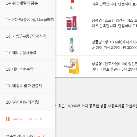
14. 위생재털이 담슈
매우 만족합니다. 단점하나 
15. POP용품/이젤/디스플레이
상품명 :
스프링 입간판 에스 보드 S
매우 만족합니다. 단점하나 
16. 가방 / 부품 / 악세사리
상품명 :
탱크(Tank)배너거치
w 헤어(위선희헤어) 펌 3000
17. 배너 / 실사출력
상품명 :
인포사인(Info) 입간
18. 테니스현수막
바디 이벤트 등관리 5회 20만원
19. 배송료 및 개인결제
20. 딜러몰(딜러전용)
최근 10,000개 까지 등록된 상품 사용후기를 확인하
SAMPLE DESIGN
업종별 샘플디자인