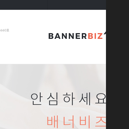
0660호
안심하세요
배너비즈