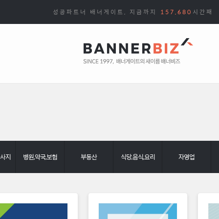
성공파트너 배너게이트, 지금까지
157,680
시간째
마사지
병원,약국,보험
부동산
식당,음식,요리
자영업