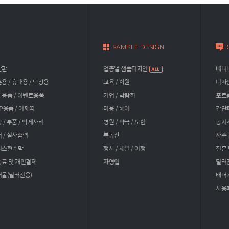
SAMPLE DESIGN
간판
업종별 샘플디자인
배너비
용 / 휴대용 / 탁상용
교육 / 학원
디자
용품 / 이벤트용품
기업 / 박람회
포트
P용품 / 어깨띠
미용 / 헤어
간단
 / 부품 / 악세사리
병원 / 약국 / 보험
공지
 / 실사출력
부동산
자주 
니스현수막
행사 / 세일 / 여행
질문
료 및 개인결제
자영업
딜러
몰(딜러전용)
배너
사용