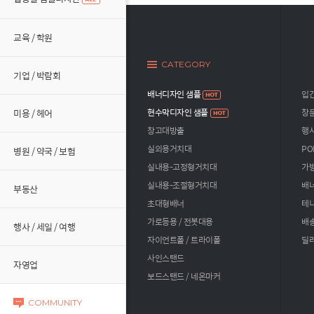
교육 / 학원
CATEGORY
기업 / 박람회
배너디자인 샘플
입
미용 / 헤어
현수막디자인 샘플
창문
창고대방출
행사
실외용거치대
PO
병원 / 약국 / 보험
실내용-고정형거치대
가방
실내용-조절형거치대
배너
부동산
초대형배너
테
가로등용 / 전봇대용
배송
행사 / 세일 / 여행
자이언트폴 / 트라이폴
딜러
사인스탠드
자영업
보드스탠드 / 네온마커
COMMUNITY