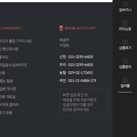
장바구니
COMMUNITY
BANK ACCOUNT
마이쇼핑
예금주
즈가 좋은 7가지 이유
이창희
상품후기
인 확인게시판
신한 010-3293-6600
폴리오
우리 010-3293-6600
파일접수(10M까지)
상품문의
농협 029-02-172692
사항
국민 031-21-0488-279
묻는 질문
딜러몰
 답변 게시판
빠른 입금 확인 및
전용 자료실
배송을 위해
주문자명과
거치대 갤러리
입금자명
이 다를 경우
전화로 알려주세요.
후기 모음