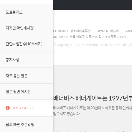
포트폴리오
디자인 확인게시판
COMPANY 삼토피아솔루션
OWNER 이창희
BUS
ADDRESS 서울 성북구 정릉로10길 71(정릉동 903-9)
간단파일접수(10M까지)
ⓒ Copyright 2017 BANNERBIZ BANNERGATE. All right
공지사항
자주 묻는 질문
질문 답변 게시판
배너비즈 배너게이트는 1997년부
배너비즈 배너게이트는 약 20년의 노하우를 통해 언제나
USER GUIDE
믿으셔도 좋습니다.
쉽고 빠른 주문방법