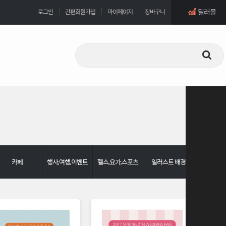
딜러몰
로그인
간편회원가입
마이페이지
장바구니
카페
행사,여행,이벤트
헬스,요가,스포츠
일러스트 배경