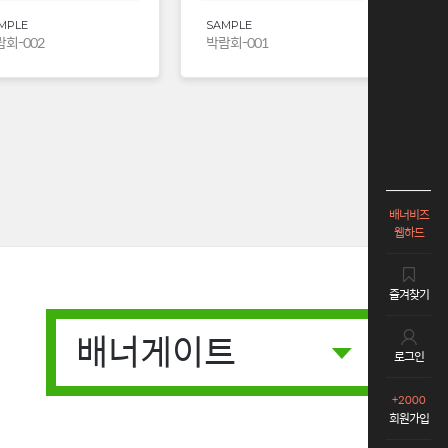
MPLE
SAMPLE
회-002
박람회-001
배너비즈
웹하드
즐겨찾기
배너게이트
로그인
+2000
회원가입