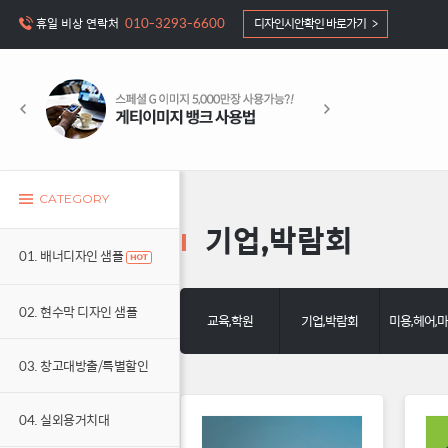
010-3293-6600
휴일 비상 연락처
디자인시안확인 바로가기 >
CATEGORY
기업,박람회
01. 배너디자인 샘플
02. 현수막 디자인 샘플
교육,학원
기업,박람회
미용,헤어,
03. 창고대방출/특별할인
04. 실외용거치대