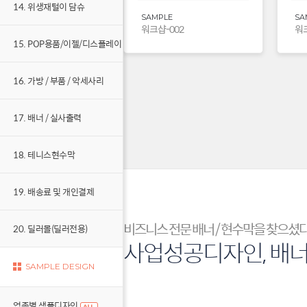
14. 위생재털이 담슈
SAMPLE
SA
워크샵-002
워크
15. POP용품/이젤/디스플레이
16. 가방 / 부품 / 악세사리
17. 배너 / 실사출력
18. 테니스현수막
19. 배송료 및 개인결제
비즈니스 전문 배너 / 현수막을 찾으셨
20. 딜러몰(딜러전용)
사업성공디자인, 배
SAMPLE DESIGN
업종별 샘플디자인