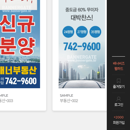
배너비즈
웹하드
즐겨찾기
MPLE
SAMPLE
산-003
부동산-002
로그인
+2000
회원가입