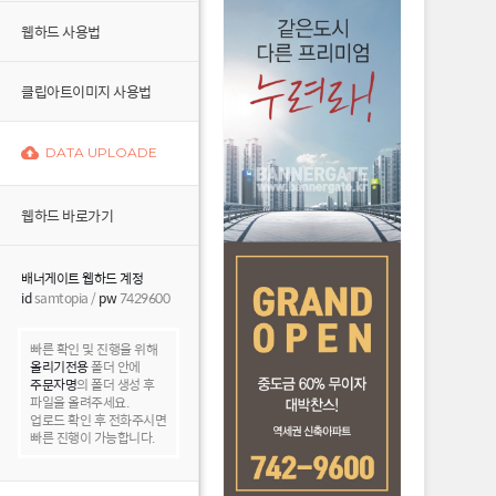
웹하드 사용법
클립아트이미지 사용법
DATA UPLOADE
웹하드 바로가기
배너게이트 웹하드 계정
id
samtopia /
pw
7429600
빠른 확인 및 진행을 위해
올리기전용
폴더 안에
주문자명
의 폴더 생성 후
파일을 올려주세요.
업로드 확인 후 전화주시면
빠른 진행이 가능합니다.