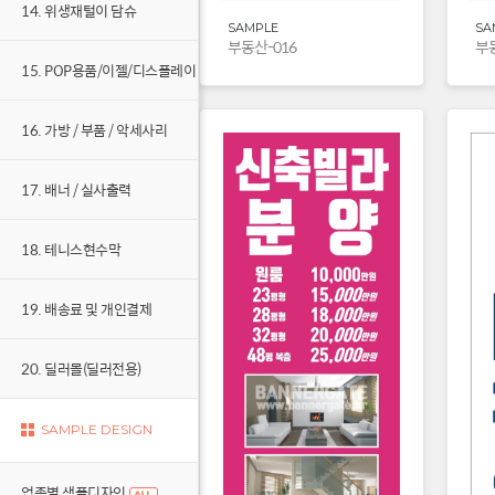
14. 위생재털이 담슈
SAMPLE
SA
부동산-016
부동
15. POP용품/이젤/디스플레이
16. 가방 / 부품 / 악세사리
17. 배너 / 실사출력
18. 테니스현수막
19. 배송료 및 개인결제
20. 딜러몰(딜러전용)
SAMPLE DESIGN
업종별 샘플디자인