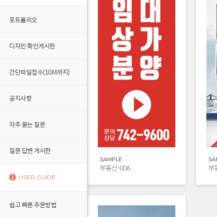
포트폴리오
디자인 확인게시판
간단파일접수(10M까지)
공지사항
자주 묻는 질문
질문 답변 게시판
SAMPLE
SA
부동산-006
부동
USER GUIDE
쉽고 빠른 주문방법