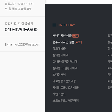
점심시간 12:00~13:00
토, 일, 법정 공휴일 휴무
영업시간 외 긴급문의
CATEGORY
010-3293-6600
배너디자인 샘플
입
현수막디자인 샘플
창문
E-mail
ioio2525@nate.com
창고대방출
행사
실외용거치대
PO
실내용-고정형거치대
가방
실내용-조절형거치대
배너
초대형배너
테
가로등용 / 전봇대용
배송
자이언트폴 / 트라이폴
딜러
사인스탠드
보드스탠드 / 네온마커