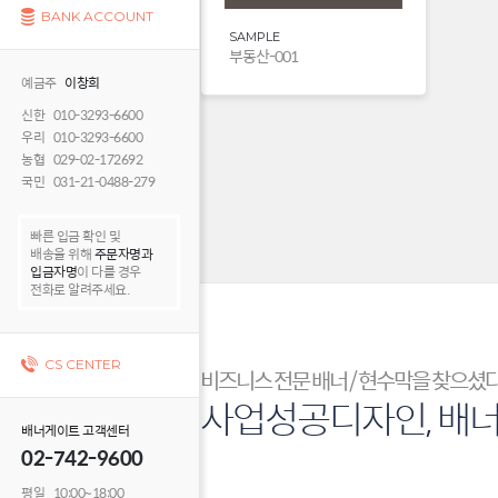
BANK ACCOUNT
SAMPLE
부동산-001
예금주
이창희
신한 010-3293-6600
우리 010-3293-6600
농협 029-02-172692
국민 031-21-0488-279
빠른 입금 확인 및
배송을 위해
주문자명과
입금자명
이 다를 경우
전화로 알려주세요.
CS CENTER
비즈니스 전문 배너 / 현수막을 찾으셨
사업성공디자인, 배
배너게이트 고객센터
02-742-9600
평일 10:00~18:00