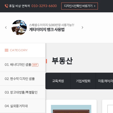
010-3293-6600
휴일 비상 연락처
디자인시안확인 바로가기 >
CATEGORY
부동산
01. 배너디자인 샘플
02. 현수막 디자인 샘플
교육,학원
기업,박람회
미용,헤어,
03. 창고대방출/특별할인
04. 실외용거치대