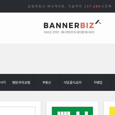
성공파트너 배너게이트, 지금까지
157,680
시간째
마사지
병원,약국,보험
부동산
식당,음식,요리
자영업