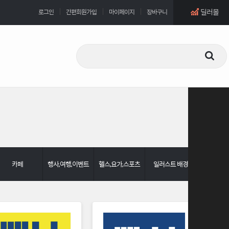
딜러몰
로그인
간편회원가입
마이페이지
장바구니
카페
행사,여행,이벤트
헬스,요가,스포츠
일러스트 배경