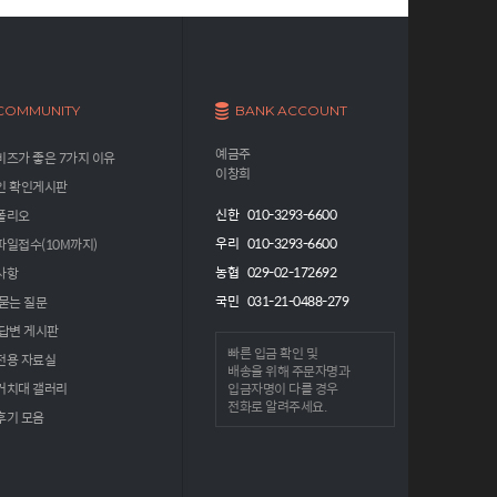
COMMUNITY
BANK ACCOUNT
예금주
즈가 좋은 7가지 이유
이창희
인 확인게시판
신한 010-3293-6600
폴리오
우리 010-3293-6600
파일접수(10M까지)
농협 029-02-172692
사항
국민 031-21-0488-279
묻는 질문
 답변 게시판
빠른 입금 확인 및
전용 자료실
배송을 위해
주문자명과
거치대 갤러리
입금자명
이 다를 경우
전화로 알려주세요.
후기 모음