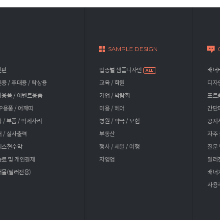
SAMPLE DESIGN
간판
업종별 샘플디자인
배너비
용 / 휴대용 / 탁상용
교육 / 학원
디자
용품 / 이벤트용품
기업 / 박람회
포트
P용품 / 어깨띠
미용 / 헤어
간단
 / 부품 / 악세사리
병원 / 약국 / 보험
공지
 / 실사출력
부동산
자주 
니스현수막
행사 / 세일 / 여행
질문
료 및 개인결제
자영업
딜러
몰(딜러전용)
배너
사용